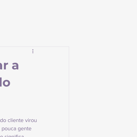
r a
lo
do cliente virou 
 pouca gente 
 significa 