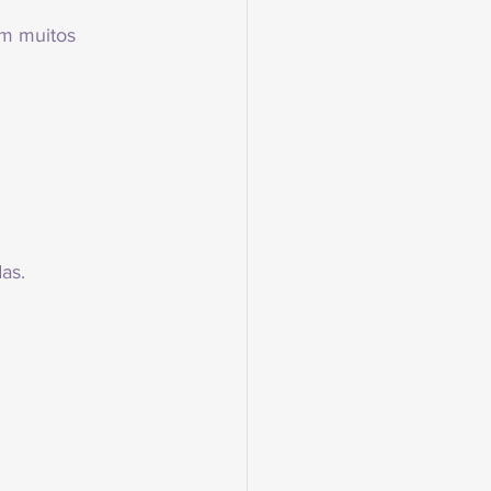
m muitos 
as.