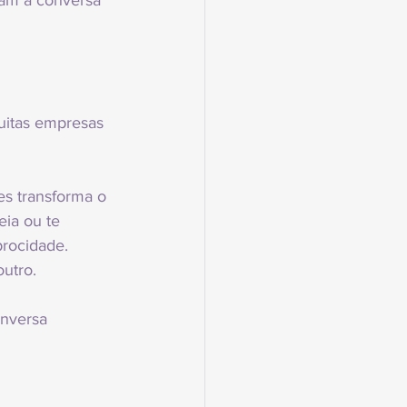
nam a conversa 
uitas empresas 
es transforma o 
ia ou te 
procidade.
outro.
onversa