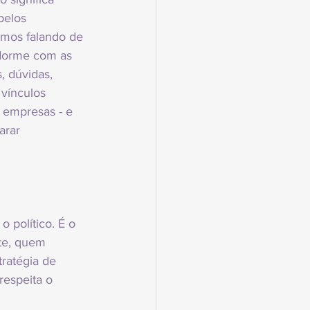
pelos 
amos falando de 
 dorme com as 
 dúvidas, 
vínculos 
s empresas - e 
arar 
 político. É o 
nte, quem 
ratégia de 
espeita o 