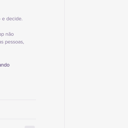
 e decide.
pp não 
s pessoas, 
ando 