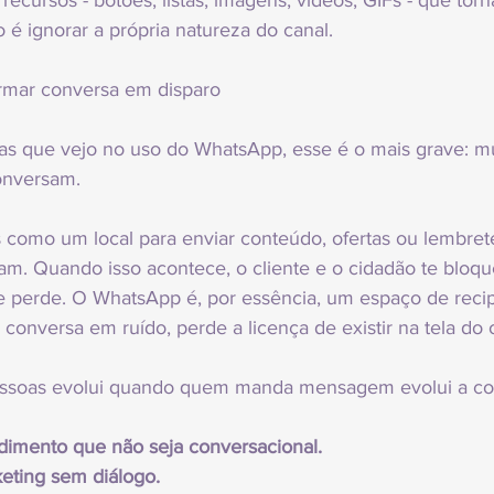
ecursos - botões, listas, imagens, vídeos, GIFs - que tor
so é ignorar a própria natureza do canal.
ormar conversa em disparo
as que vejo no uso do WhatsApp, esse é o mais grave: m
onversam.
s como um local para enviar conteúdo, ofertas ou lembret
 Quando isso acontece, o cliente e o cidadão te bloque
se perde. O WhatsApp é, por essência, um espaço de reci
conversa em ruído, perde a licença de existir na tela do 
essoas evolui quando quem manda mensagem evolui a c
dimento que não seja conversacional.
eting sem diálogo.