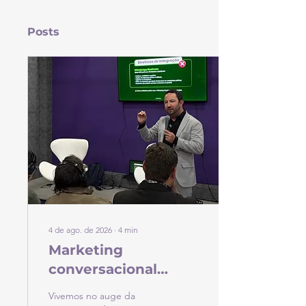
Posts
4 de ago. de 2026
∙
4
min
Marketing
conversacional
precisa de
Vivemos no auge da