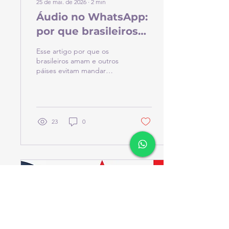
25 de mai. de 2026
∙
2
min
Áudio no WhatsApp:
por que brasileiros
amam e outros
Esse artigo por que os
países evitam
brasileiros amam e outros
páises evitam mandar
mensagens de voz
áudio no whatsapp
23
0