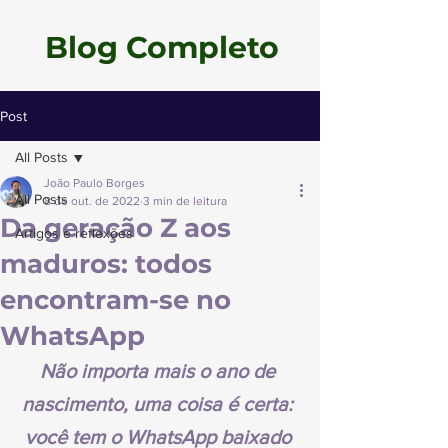
Blog Completo
Post
All Posts
João Paulo Borges
All Posts
8 de out. de 2022
3 min de leitura
Da geração Z aos
Artigos e reflexões
maduros: todos
encontram-se no
WhatsApp
Não importa mais o ano de 
nascimento, uma coisa é certa: 
você tem o WhatsApp baixado 