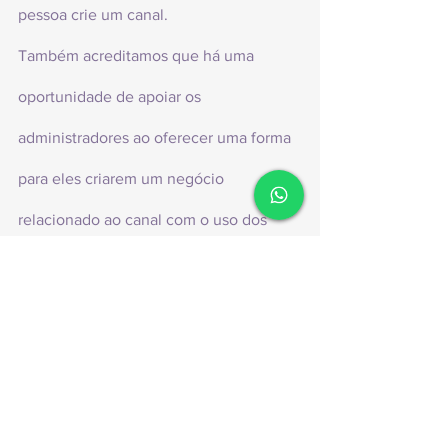
pessoa crie um canal.
Também acreditamos que há uma 
oportunidade de apoiar os 
administradores ao oferecer uma forma 
para eles criarem um negócio 
relacionado ao canal com o uso dos 
nossos serviços de pagamento em 
expansão, bem como ao permitir a 
promoção de certos canais no diretório 
para ajudar a aumentar a divulgação.