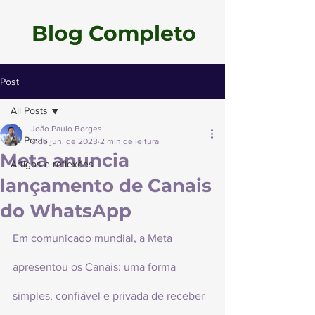
Blog Completo
Post
All Posts
João Paulo Borges
All Posts
8 de jun. de 2023
2 min de leitura
Meta anuncia
Artigos e reflexões
lançamento de Canais
do WhatsApp
Em comunicado mundial, a Meta 
apresentou os Canais: uma forma 
simples, confiável e privada de receber 